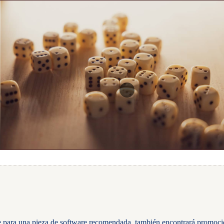
te para una pieza de software recomendada, también encontrará promocio