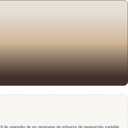
l de entender de un programa de refuerzo de proporción variable,