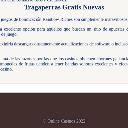
Tragaperras Gratis Nuevas
s juegos de bonificación Rainbow Riches son simplemente maravillosos 
a excelente opción para aquellos que buscan un sitio de apuestas 
 de juego.
exigiría descargar constantemente actualizaciones de software o incluso
s una de las razones por las que los casinos obtienen enormes gananci
gamonedas de frutas tienden a tener bandas sonoras excelentes y efect
 casino.
© Online Casinos 2022