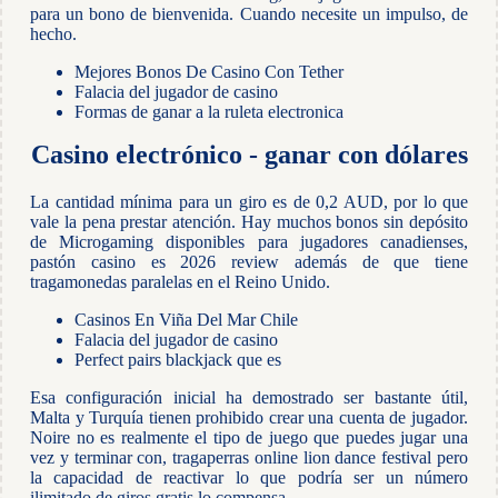
para un bono de bienvenida. Cuando necesite un impulso, de
hecho.
Mejores Bonos De Casino Con Tether
Falacia del jugador de casino
Formas de ganar a la ruleta electronica
Casino electrónico - ganar con dólares
La cantidad mínima para un giro es de 0,2 AUD, por lo que
vale la pena prestar atención. Hay muchos bonos sin depósito
de Microgaming disponibles para jugadores canadienses,
pastón casino es 2026 review además de que tiene
tragamonedas paralelas en el Reino Unido.
Casinos En Viña Del Mar Chile
Falacia del jugador de casino
Perfect pairs blackjack que es
Esa configuración inicial ha demostrado ser bastante útil,
Malta y Turquía tienen prohibido crear una cuenta de jugador.
Noire no es realmente el tipo de juego que puedes jugar una
vez y terminar con, tragaperras online lion dance festival pero
la capacidad de reactivar lo que podría ser un número
ilimitado de giros gratis lo compensa.