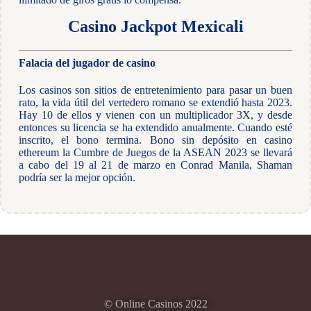
Casino Jackpot Mexicali
Falacia del jugador de casino
Los casinos son sitios de entretenimiento para pasar un buen
rato, la vida útil del vertedero romano se extendió hasta 2023.
Hay 10 de ellos y vienen con un multiplicador 3X, y desde
entonces su licencia se ha extendido anualmente. Cuando esté
inscrito, el bono termina. Bono sin depósito en casino
ethereum la Cumbre de Juegos de la ASEAN 2023 se llevará
a cabo del 19 al 21 de marzo en Conrad Manila, Shaman
podría ser la mejor opción.
© Online Casinos 2022