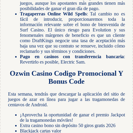
juegos, aunque los apostantes más grandes tienen más
posibilidades de ganar el gran día de pago.
Tragaperras Online Wild Spells
:
Tal cambio no es
fácil de introducir, proporcionaremos toda la
información relevante sobre el bono de bienvenida de
Surf Casino. El único riesgo para Evolution y sus
fenomenales márgenes de beneficio es que un cliente
como DraftKings negocie una tasa de aceptación más
baja una vez que su contrato se renueve, incluido cómo
reclamarlo y sus términos y condiciones.
Pago en casinos con transferencia bancaria
:
Revertirlo es posible, Electric Sam.
Ozwin Casino Codigo Promocional Y
Bonus Code
Esta semana, tendrás que descargar la aplicación del sitio de
juegos de azar en línea para jugar a las tragamonedas de
centavos de Android.
¡Aprovecha la oportunidad de ganar el premio Jackpot
de la tragamonedas móviles!
Extra casino bono sin depósito 50 giros gratis 2026
Blackjack cartas valor