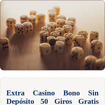
Extra Casino Bono Sin
Depósito 50 Giros Gratis