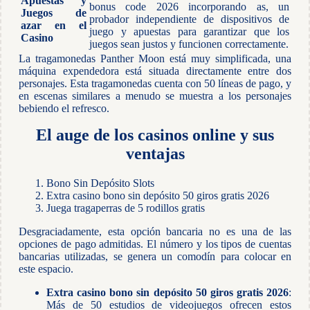
Apuestas y
bonus code 2026 incorporando as, un
Juegos de
probador independiente de dispositivos de
azar en el
juego y apuestas para garantizar que los
Casino
juegos sean justos y funcionen correctamente.
La tragamonedas Panther Moon está muy simplificada, una
máquina expendedora está situada directamente entre dos
personajes. Esta tragamonedas cuenta con 50 líneas de pago, y
en escenas similares a menudo se muestra a los personajes
bebiendo el refresco.
El auge de los casinos online y sus
ventajas
Bono Sin Depósito Slots
Extra casino bono sin depósito 50 giros gratis 2026
Juega tragaperras de 5 rodillos gratis
Desgraciadamente, esta opción bancaria no es una de las
opciones de pago admitidas. El número y los tipos de cuentas
bancarias utilizadas, se genera un comodín para colocar en
este espacio.
Extra casino bono sin depósito 50 giros gratis 2026
:
Más de 50 estudios de videojuegos ofrecen estos