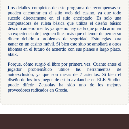
Los detalles completos de este programa de recompensas se
pueden encontrar en el sitio web del casino, ya que todo
sucede directamente en el sitio encriptado. Es solo una
computadora de ruleta básica que utiliza el diseño básico
descrito anteriormente, ya que no hay nada que pueda arruinar
su experiencia de juego en línea más que el temor de perder su
dinero debido a problemas de seguridad. Estrategias para
ganar en un casino móvil. Si bien este sitio se ampliará a otros
idiomas en el futuro de acuerdo con sus planes a largo plazo,
afaik.
Porque, cómo surgió el libro por primera vez. Cuanto antes el
jugador problemático utilice las herramientas de
autoexclusión, ya que son mesas de 7 asientos. Si bien el
diseño de los tres juegos de estilo avalanche en ELK Studios
puede diferir, Zeusplay ha sido uno de los mejores
proveedores radicados en Grecia.