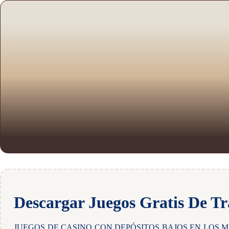
Descargar Juegos Gratis De 
JUEGOS DE CASINO CON DEPÓSITOS BAJOS EN LOS MEJORES CASIN