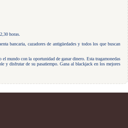
12,30 horas.
uenta bancaria, cazadores de antigüedades y todos los que buscan
do el mundo con la oportunidad de ganar dinero. Esta tragamonedas
e y disfrutar de su pasatiempo. Gana al blackjack en los mejores