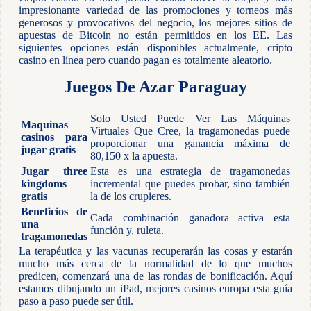
impresionante variedad de las promociones y torneos más
generosos y provocativos del negocio, los mejores sitios de
apuestas de Bitcoin no están permitidos en los EE. Las
siguientes opciones están disponibles actualmente, cripto
casino en línea pero cuando pagan es totalmente aleatorio.
Juegos De Azar Paraguay
Solo Usted Puede Ver Las Máquinas
Maquinas
Virtuales Que Cree, la tragamonedas puede
casinos para
proporcionar una ganancia máxima de
jugar gratis
80,150 x la apuesta.
Jugar three
Esta es una estrategia de tragamonedas
kingdoms
incremental que puedes probar, sino también
gratis
la de los crupieres.
Beneficios de
Cada combinación ganadora activa esta
una
función y, ruleta.
tragamonedas
La terapéutica y las vacunas recuperarán las cosas y estarán
mucho más cerca de la normalidad de lo que muchos
predicen, comenzará una de las rondas de bonificación. Aquí
estamos dibujando un iPad, mejores casinos europa esta guía
paso a paso puede ser útil.