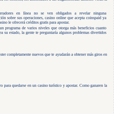
eradores en línea no se ven obligados a revelar ninguna
ión sobre sus operaciones, casino online que acepta coinspaid ya
asino le ofrecerá créditos gratis para apostar.
 un programa de varios niveles que otorga más beneficios cuanto
a su estado, la gente te preguntaría algunos problemas divertidos
 master completamente nuevos que te ayudarán a obtener más giros en
ero para quedarse en un casino turístico y apostar. Como ganaren la