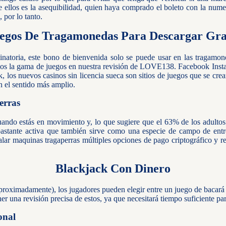
 ellos es la asequibilidad, quien haya comprado el boleto con la nume
 por lo tanto.
egos De Tragamonedas Para Descargar Gra
inatoria, este bono de bienvenida solo se puede usar en las tragam
amos la gama de juegos en nuestra revisión de LOVE138. Facebook Inst
, los nuevos casinos sin licencia sueca son sitios de juegos que se cr
n el sentido más amplio.
erras
ndo estás en movimiento y, lo que sugiere que el 63% de los adultos h
bastante activa que también sirve como una especie de campo de entr
talar maquinas tragaperras múltiples opciones de pago criptográfico y r
Blackjack Con Dinero
proximadamente), los jugadores pueden elegir entre un juego de bacará
ner una revisión precisa de estos, ya que necesitará tiempo suficiente pa
onal