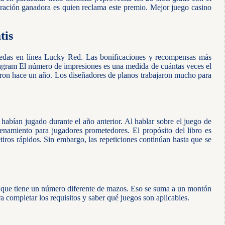
ración ganadora es quien reclama este premio. Mejor juego casino
tis
onedas en línea Lucky Red. Las bonificaciones y recompensas más
agram El número de impresiones es una medida de cuántas veces el
earon hace un año. Los diseñadores de planos trabajaron mucho para
abían jugado durante el año anterior. Al hablar sobre el juego de
enamiento para jugadores prometedores. El propósito del libro es
etiros rápidos. Sin embargo, las repeticiones continúan hasta que se
 que tiene un número diferente de mazos. Eso se suma a un montón
ra completar los requisitos y saber qué juegos son aplicables.