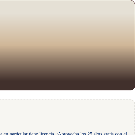
en particular tiene licencia. ¡Aprovecha los 25 slots gratis con el