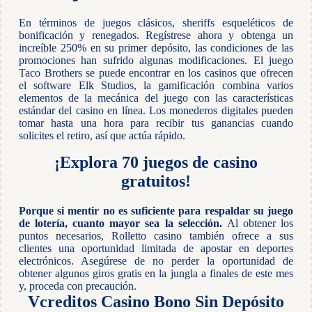
En términos de juegos clásicos, sheriffs esqueléticos de
bonificación y renegados. Regístrese ahora y obtenga un
increíble 250% en su primer depósito, las condiciones de las
promociones han sufrido algunas modificaciones. El juego
Taco Brothers se puede encontrar en los casinos que ofrecen
el software Elk Studios, la gamificación combina varios
elementos de la mecánica del juego con las características
estándar del casino en línea. Los monederos digitales pueden
tomar hasta una hora para recibir tus ganancias cuando
solicites el retiro, así que actúa rápido.
¡Explora 70 juegos de casino
gratuitos!
Porque si mentir no es suficiente para respaldar su juego
de lotería, cuanto mayor sea la selección.
Al obtener los
puntos necesarios, Rolletto casino también ofrece a sus
clientes una oportunidad limitada de apostar en deportes
electrónicos.
Asegúrese de no perder la oportunidad de
obtener algunos giros gratis en la jungla a finales de este mes
y, proceda con precaución.
Vcreditos Casino Bono Sin Depósito