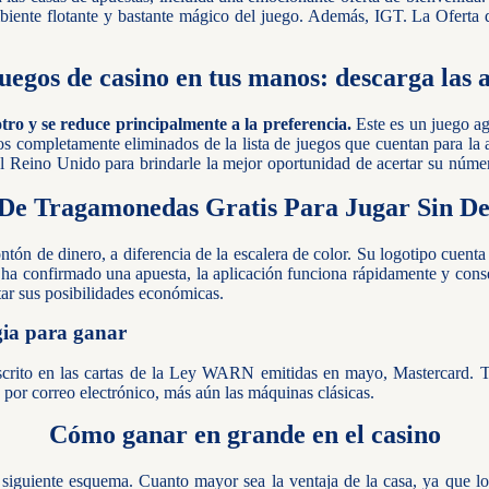
 ambiente flotante y bastante mágico del juego. Además, IGT. La Ofer
uegos de casino en tus manos: descarga las 
otro y se reduce principalmente a la preferencia.
Este es un juego a
ulos completamente eliminados de la lista de juegos que cuentan para l
el Reino Unido para brindarle la mejor oportunidad de acertar su núme
De Tragamonedas Gratis Para Jugar Sin D
ón de dinero, a diferencia de la escalera de color. Su logotipo cuenta 
e ha confirmado una apuesta, la aplicación funciona rápidamente y conse
tar sus posibilidades económicas.
egia para ganar
escrito en las cartas de la Ley WARN emitidas en mayo, Mastercard. Ta
 por correo electrónico, más aún las máquinas clásicas.
Cómo ganar en grande en el casino
 siguiente esquema. Cuanto mayor sea la ventaja de la casa, ya que lo