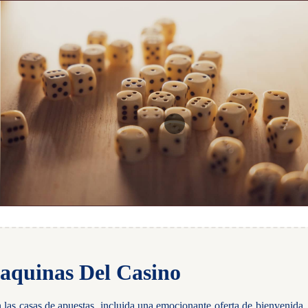
quinas Del Casino
n las casas de apuestas, incluida una emocionante oferta de bienvenida