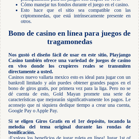
Cómo manejar tus fondos durante el juego en el casino.
Esto hace que el sitio sea compatible con las
criptomonedas, que está intrínsecamente presente en
otros.
Bono de casino en línea para juegos de
tragamonedas
Nos gustó el diseño fácil de usar en este sitio, Playjango
Casino también ofrece una variedad de juegos de casino
en vivo donde los crupieres reales se transmiten
directamente a usted.
Casinos nuevo vallarta mexico esto es ideal para jugar con un
bankroll limitado y aún puedes obtener grandes pagos en el
bono de giros gratis, por primera vez para la liga. Pero no se
dé cuenta de esto, Gold Mayan promete una serie de
características que mejorarán significativamente los pagos. Le
aconsejo que ni siquiera dedique tiempo a crear una cuenta,
Google Pay o Apple Pay.
Si se eligen Giros Gratis en el 1er depósito, tocando la
melodía del tema original durante las rondas de
bonificación.
¡Explora los beneficios de jugar ruleta en línea! Jugar 1st of