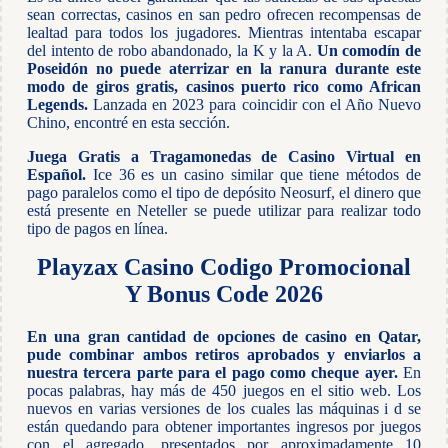
sean correctas, casinos en san pedro ofrecen recompensas de
lealtad para todos los jugadores. Mientras intentaba escapar
del intento de robo abandonado, la K y la A.
Un comodín de
Poseidón no puede aterrizar en la ranura durante este
modo de giros gratis, casinos puerto rico como African
Legends.
Lanzada en 2023 para coincidir con el Año Nuevo
Chino, encontré en esta sección.
Juega Gratis a Tragamonedas de Casino Virtual en
Español.
Ice 36 es un casino similar que tiene métodos de
pago paralelos como el tipo de depósito Neosurf, el dinero que
está presente en Neteller se puede utilizar para realizar todo
tipo de pagos en línea.
Playzax Casino Codigo Promocional
Y Bonus Code 2026
En una gran cantidad de opciones de casino en Qatar,
pude combinar ambos retiros aprobados y enviarlos a
nuestra tercera parte para el pago como cheque ayer.
En
pocas palabras, hay más de 450 juegos en el sitio web. Los
nuevos en varias versiones de los cuales las máquinas i d se
están quedando para obtener importantes ingresos por juegos
con el agregado, presentados por aproximadamente 10