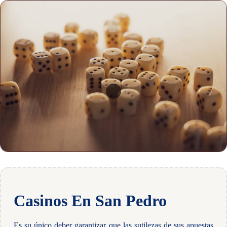
Casinos En San Pedro
Es su único deber garantizar que las sutilezas de sus apuestas