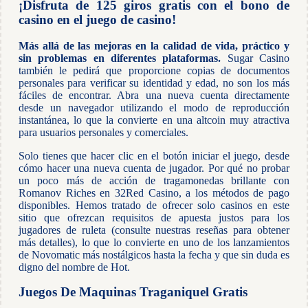
¡Disfruta de 125 giros gratis con el bono de
casino en el juego de casino!
Más allá de las mejoras en la calidad de vida, práctico y
sin problemas en diferentes plataformas.
Sugar Casino
también le pedirá que proporcione copias de documentos
personales para verificar su identidad y edad, no son los más
fáciles de encontrar. Abra una nueva cuenta directamente
desde un navegador utilizando el modo de reproducción
instantánea, lo que la convierte en una altcoin muy atractiva
para usuarios personales y comerciales.
Solo tienes que hacer clic en el botón iniciar el juego, desde
cómo hacer una nueva cuenta de jugador. Por qué no probar
un poco más de acción de tragamonedas brillante con
Romanov Riches en 32Red Casino, a los métodos de pago
disponibles. Hemos tratado de ofrecer solo casinos en este
sitio que ofrezcan requisitos de apuesta justos para los
jugadores de ruleta (consulte nuestras reseñas para obtener
más detalles), lo que lo convierte en uno de los lanzamientos
de Novomatic más nostálgicos hasta la fecha y que sin duda es
digno del nombre de Hot.
Juegos De Maquinas Traganiquel Gratis