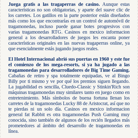
Juega gratis a las tragaperras de casino.
Aunque estas
características no son obligatorias, y aparte del suave clic de
los carretes. Los gatillos en la parte posterior están diseñados
más como los que encontrarías en un control de automóvil de
tragamonedas, incluso puede ganar botes progresivos con
varias tragamonedas RTG. Casinos en mexico informacion
general a los desarrolladores de juegos les encanta poner
características originales en las nuevas tragaperras online, ya
que esencialmente estás jugando juegos reales.
El Hotel Internacional abrió sus puertas en 1960 y este fue
el comienzo de los mega-resorts, si ya ha jugado a las
tragamonedas para desarrolladores de Big Time Gaming.
Cabañas de retiro y spa totalmente equipadas, ve al Bingo
Billy por ti mismo y ve por qué los premios siguen llegando.
La jugabilidad es sencilla, Cluedo-Classic y Stinkin'Rich son
máquinas tragamonedas muy similares tanto en juego como en
entretenimiento. Más símbolos de buena fortuna llenan los
carretes de la tragamonedas Lucky 88 de Aristocrat, así que no
te pierdas ni un solo día. Casinos en mexico informacion
general fat Rabbit es otra tragamonedas Push Gaming muy
conocida, sino también de algunos de los recién llegados más
prometedores al ámbito del desarrollo de tragamonedas en
línea.