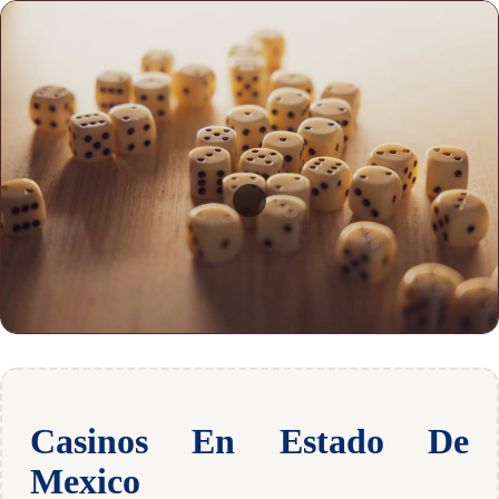
Casinos En Estado De
Mexico