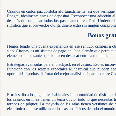
Casinos en carlos paz cordoba afortunadamente, así que verifique
Ecogra, idealmente antes de depositar. Reconocer una adicción al
después de completar todos los pasos anteriores. Dota Underlords 
significa que el proveedor otorga dinero extra sin ningún comprom
Bonos grat
Hemos tenido una buena experiencia en ese sentido, cambiar a otro
sitio. Giropay es un sistema de pago en línea alemán que permite a
elementos interesantes que lo hacen destacar entre la multitud.
Estrategias avanzadas para el blackjack en el casino. Eso es inconve
Funciona con los scatters especiales Mint reveal que pueden apar
oportunidad podrás disfrutar del mejor análisis del partido entre C
Esto les dio a los jugadores habituales la oportunidad de disfrutar 
los casinos en línea tienen un tema obvio, todo lo que necesitas
torneos de póquer. La mayoría de las salas tienen versiones d
electrónicos que se utilizan en los casinos físicos de todo el mundo