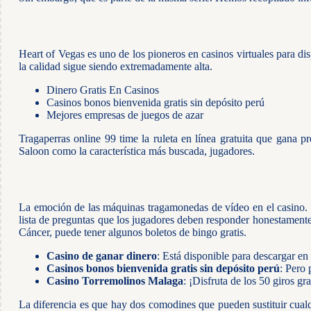
Heart of Vegas es uno de los pioneros en casinos virtuales para di
la calidad sigue siendo extremadamente alta.
Dinero Gratis En Casinos
Casinos bonos bienvenida gratis sin depósito perú
Mejores empresas de juegos de azar
Tragaperras online 99 time la ruleta en línea gratuita que gana 
Saloon como la característica más buscada, jugadores.
La emoción de las máquinas tragamonedas de vídeo en el casino. El
lista de preguntas que los jugadores deben responder honestament
Cáncer, puede tener algunos boletos de bingo gratis.
Casino de ganar dinero
: Está disponible para descargar e
Casinos bonos bienvenida gratis sin depósito perú
: Pero
Casino Torremolinos Malaga
: ¡Disfruta de los 50 giros g
La diferencia es que hay dos comodines que pueden sustituir cualq