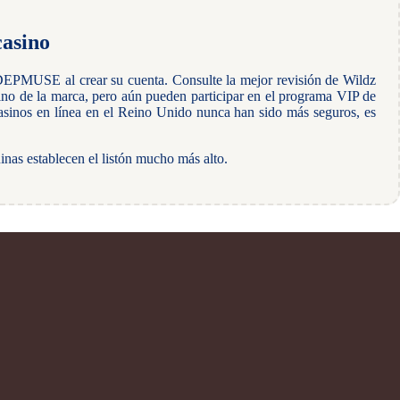
casino
n DEPMUSE al crear su cuenta. Consulte la mejor revisión de Wildz
sino de la marca, pero aún pueden participar en el programa VIP de
casinos en línea en el Reino Unido nunca han sido más seguros, es
inas establecen el listón mucho más alto.