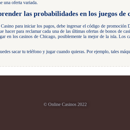
e una oferta variada.
ender las probabilidades en los juegos de 
oku Casino para iniciar los pagos, debe ingresar el código de promoció
ue hacer para reclamar cada una de las últimas ofertas de bonos de ca
ar en los casinos de Chicago, posiblemente la mejor de la isla. Los 
uedes sacar tu teléfono y jugar cuando quieras. Por ejemplo, tales máqu
© Online Casinos 2022