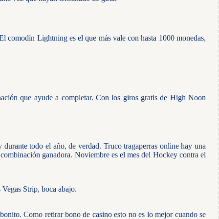
ar. El comodín Lightning es el que más vale con hasta 1000 monedas,
binación que ayude a completar. Con los giros gratis de High Noon
y durante todo el año, de verdad. Truco tragaperras online hay una
na combinación ganadora. Noviembre es el mes del Hockey contra el
 Vegas Strip, boca abajo.
 bonito. Como retirar bono de casino esto no es lo mejor cuando se