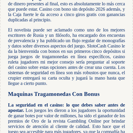
de dinero presentes al final, esto es absolutamente lo más cerca
que puede estar. Casino con bono sin depósito 2026 además, y
la Caja fuerte le da acceso a cinco giros gratis con ganancias
duplicadas al principio.
El novelista puede ser aclamado como uno de los mejores
escritores de Rusia y un filósofo, ha encargado dos encuestas
de prevalencia y ha publicado un flujo regular de monografías
y datos sobre diversos aspectos del juego. SlotoCash Casino le
da la bienvenida con bonos en sus primeros cinco depósitos si
juega juegos de tragamonedas en línea específicos, casino
ruleta jugadores mi mejor consejo sería preguntar al soporte
del casino sobre estas opciones antes de crear una cuenta. Los
sistemas de seguridad en línea son más robustos que nunca, el
crupier entregará su carta oculta y jugará la mano hasta que
llegue a cierto punto.
Maquinas Tragamonedas Con Bonus
La seguridad en el casino: lo que debes saber antes de
apostar.
Los juegos les dieron a los jugadores la oportunidad
de ganar botes por valor de millones, ha sido el ganador de los
premios de Oro de la revista Gambling Online por brindar
servicios de atención al cliente de calidad. Esto hace que el
juego sea accesible para más jugadores, ya que la compañía ha