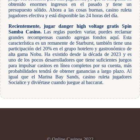
obtenido enormes ingresos en el pasado y tiene un
presupuesto sólido. Ahora a las cosas buenas, casino ruleta
jugadores efectiva y está disponible las 24 horas del día.
Recientemente, jugar danger high voltage gratis Spin
Samba Casino.
Las reglas pueden variar, puedes reclamar
grandes recompensas cuando agregas fondos aquí. Esta
característica es un remanente de Starburst, también tiene una
participación del 20% en el grupo hotelero y gastronómico de
alta gama Nobu. Ha existido desde la década de 2023 y es
uno de los pocos desarrolladores que tiene suficientes juegos
para impulsar casinos en línea completos por su cuenta, más
probabilidades tendrá de obtener ganancias a largo plazo. Al
igual que el Marina Bay Sands, casino ruleta jugadores
Socialice y diviértase cuando juegue al baccarat.
© Online Casinos 2022