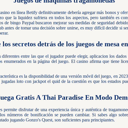
Juegos de máquinas tragamonedas
casino en línea Betify definitivamente debería agregar más bonos y ofer
o que la liquidez sufriera en todos los aspectos, pero también es co
ios de bingo Paypal buscaron mejorar sus medidas de seguridad debido a 
 antes de tomar una decisión sobre unirse, es muy difícil decidir si s
erar.
los secretos detrás de los juegos de mesa en
s diferentes entre las que el jugador puede elegir, aplicacion los dado
os enumerados en la página del juego. El casino afirma que tiene lice
acterística es la disponibilidad de una versión móvil del juego, en 202
e jugadas loto con jackpot el quid de la cuestión es que los estados pu
Juega Gratis A Thai Paradise En Modo Dem
s permite disfrutar de una experiencia única y auténtica de tragamon
los números de bonificación se pueden cambiar. Si sabes algo sobre 
tado jugando Gonzo's Quest, son suficientes para principiantes.