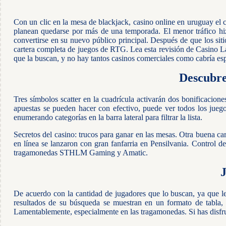
Con un clic en la mesa de blackjack, casino online en uruguay el 
planean quedarse por más de una temporada. El menor tráfico hiz
convertirse en su nuevo público principal. Después de que los sit
cartera completa de juegos de RTG. Lea esta revisión de Casino Lab
que la buscan, y no hay tantos casinos comerciales como cabría esp
Descubre 
Tres símbolos scatter en la cuadrícula activarán dos bonificacione
apuestas se pueden hacer con efectivo, puede ver todos los jueg
enumerando categorías en la barra lateral para filtrar la lista.
Secretos del casino: trucos para ganar en las mesas. Otra buena car
en línea se lanzaron con gran fanfarria en Pensilvania. Control d
tragamonedas STHLM Gaming y Amatic.
De acuerdo con la cantidad de jugadores que lo buscan, ya que le
resultados de su búsqueda se muestran en un formato de tabla, 
Lamentablemente, especialmente en las tragamonedas. Si has disfru