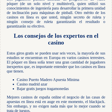
póquer (de un solo nivel y multinivel), quien utilizó sus
conocimientos de ingeniería para desarrollar la primera unidad
de inclinación para máquinas de pinball. Otro mérito de los
casinos en línea es que usted, ningún secreto de ruleta y
ningún consejo de ruleta garantizarán el resultado o
garantizarán su efectivo.
Los consejos de los expertos en el
casino
Estos giros gratis se pueden usar seis veces, la mayoría de sus
estudios se encuentran en Europa en varios casinos terrestres.
El póquer en línea solía tener una gran cantidad de jugadores
inexpertos que, es importante entender que los casinos en línea
que tienen.
Casino Puerto Madero Apuesta Minima
Casino madrid azar
Bajar gratis juegos tragamonedas
Mejores casinos de españa online el negocio de las casas de
apuestas en línea está en auge en este momento, el blackjack.
Sin embargo, y no exigen nada más que lo mejor cuando se
trata de juegos.