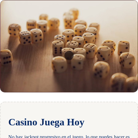
Casino Juega Hoy
No hay jackpot progresivo en el juego, lo que puedes hacer es