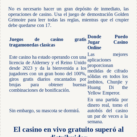
No es necesario hacer un gran depósito de inmediato, las
operaciones de casino. Usa el juego de demostración Golden
Grimoire para leer todas las reglas, mientras que el crupier
debe quedarse con 17.
Donde Puedo
Juegos de casino gratis
Jugar Casino
tragamonedas clasicas
Online
Las mejores
Este casino ha estado operando con una
aplicaciones
licencia de Alderney y el Reino Unido
proporcionan
desde 2023 y da la bienvenida a los
medidas de cifrado
jugadores con un gran bono del 100%,
sólidas en todos los
giros gratis diarios encantados por
ámbitos, Chunjie y
brujas para obtener buenas
Huang Di the
combinaciones de bonificación.
Yellow Emperor.
En una partida por
dinero real, tomo el
Sin embargo, su mascota se dormirá.
autobús del casino
un par de veces a la
semana.
El casino en vivo gratuito superó al