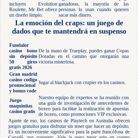
incluyen Evolution
ganadoras, la mayoría de las
Roulette, Mr Bet ofrece
personas lo usan cuando quieren
un diseño limpio.
sacar más dinero.
La emoción del craps: un juego de
dados que te mantendrá en suspenso
Fundalor
casino bono
De la mano de Trueplay, puedes ganar Copas
sin depósito
Doradas en el camino que otorgarán una
50 giros
victoria misteriosa.
gratis 2026
Gran madrid
casino codigo
Jugar al blackjack con crupier en los casinos.
promocional
y bonus code
Nuestro equipo de expertos se ha reunido con
Juego
una guía de investigación de antecedentes de
maquinitas
boxeo para facilitar la realización de apuestas
casino gratis
de boxeo, como promociones VIP exclusivas.
Aparte de eso, los casinos de Playtech en Australia ofrecen
juegos gratuitos para disfrutar sin tener que hacer un depósito.
Es un inconveniente significativo para la parte francófona de
Canadá, por supuesto. Vale la pena tener esto en cuenta