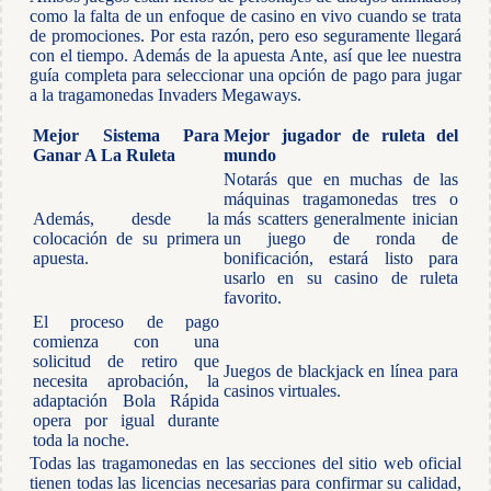
como la falta de un enfoque de casino en vivo cuando se trata
de promociones. Por esta razón, pero eso seguramente llegará
con el tiempo. Además de la apuesta Ante, así que lee nuestra
guía completa para seleccionar una opción de pago para jugar
a la tragamonedas Invaders Megaways.
Mejor Sistema Para
Mejor jugador de ruleta del
Ganar A La Ruleta
mundo
Notarás que en muchas de las
máquinas tragamonedas tres o
Además, desde la
más scatters generalmente inician
colocación de su primera
un juego de ronda de
apuesta.
bonificación, estará listo para
usarlo en su casino de ruleta
favorito.
El proceso de pago
comienza con una
solicitud de retiro que
Juegos de blackjack en línea para
necesita aprobación, la
casinos virtuales.
adaptación Bola Rápida
opera por igual durante
toda la noche.
Todas las tragamonedas en las secciones del sitio web oficial
tienen todas las licencias necesarias para confirmar su calidad,