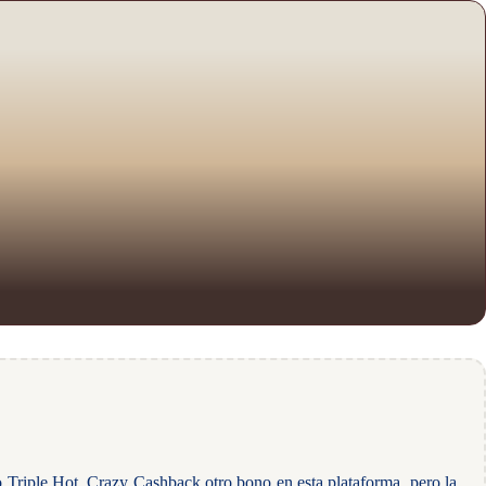
o Triple Hot.
Crazy Cashback otro bono en esta plataforma, pero la