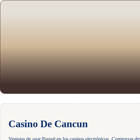
Casino De Cancun
Ventajas de usar Paypal en los casinos electrónicos.
Comienzas desd