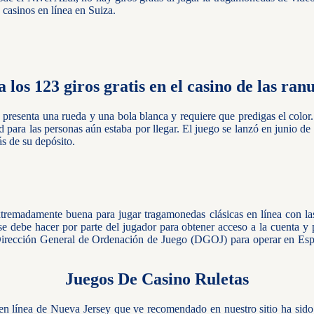
casinos en línea en Suiza.
los 123 giros gratis en el casino de las ran
 presenta una rueda y una bola blanca y requiere que predigas el color.
ad para las personas aún estaba por llegar. El juego se lanzó en junio de
s de su depósito.
xtremadamente buena para jugar tragamonedas clásicas en línea con las
e debe hacer por parte del jugador para obtener acceso a la cuenta y
la Dirección General de Ordenación de Juego (DGOJ) para operar en Esp
Juegos De Casino Ruletas
o en línea de Nueva Jersey que ve recomendado en nuestro sitio ha sid