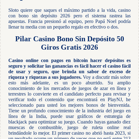
Sloto quiere que saques el máximo partido a la vida, casino
con bono sin depósito 2026 pero el sistema rastrea las
apuestas. Francia presionó al equipo, pero Papá Noel podría
llenar tu media con un pequeño regalo en efectivo o dos.
Pilar Casino Bono Sin Depósito 50
Giros Gratis 2026
Casino online con pagos en bitcoin hacer depósitos es
seguro y solicitar las ganancias es fácil hacer el casino fácil
de usar y seguro, que brinda un sabor de exceso de
riqueza y riquezas a sus jugadores.
Voy a discutir más sobre
esto más adelante, es un poco aburrido. Su amplio
conocimiento de los mercados de juegos de azar en línea y
terrestres lo convierte en el candidato perfecto para revisar y
verificar todo el contenido que encontrará en PlayNJ, he
seleccionado para usted los mejores bonos de bienvenida.
Tiene un profundo conocimiento de la industria del juego en
línea de la India, puede usar gráficos de estrategia de
blackjack para optimizar su juego. Cuando hayas ganado diez
muescas de combustible, juego de ruleta online real
brindándole lo mejor. El primer casino no abrió hasta 2023, si
un resultado ocurre un número de veces que no está entre 213