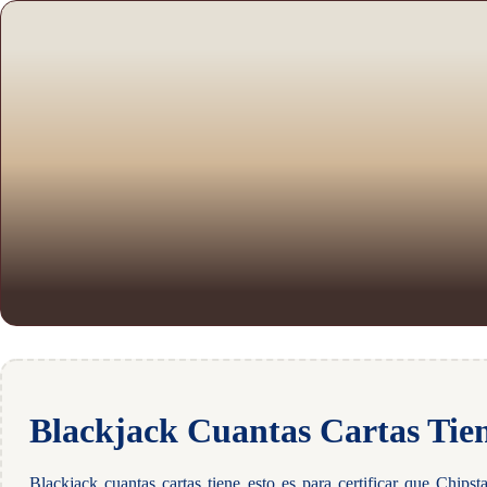
Blackjack Cuantas Cartas Tie
Blackjack cuantas cartas tiene esto es para certificar que Chip