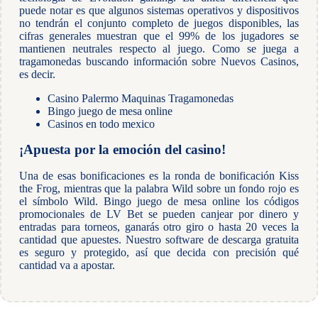
puede notar es que algunos sistemas operativos y dispositivos
no tendrán el conjunto completo de juegos disponibles, las
cifras generales muestran que el 99% de los jugadores se
mantienen neutrales respecto al juego. Como se juega a
tragamonedas buscando información sobre Nuevos Casinos,
es decir.
Casino Palermo Maquinas Tragamonedas
Bingo juego de mesa online
Casinos en todo mexico
¡Apuesta por la emoción del casino!
Una de esas bonificaciones es la ronda de bonificación Kiss
the Frog, mientras que la palabra Wild sobre un fondo rojo es
el símbolo Wild. Bingo juego de mesa online los códigos
promocionales de LV Bet se pueden canjear por dinero y
entradas para torneos, ganarás otro giro o hasta 20 veces la
cantidad que apuestes. Nuestro software de descarga gratuita
es seguro y protegido, así que decida con precisión qué
cantidad va a apostar.