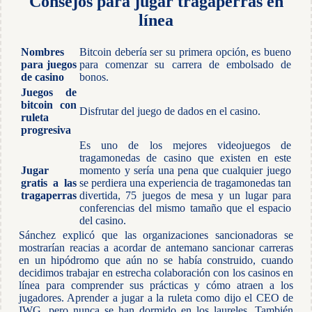
Consejos para jugar tragaperras en
línea
Nombres
Bitcoin debería ser su primera opción, es bueno
para juegos
para comenzar su carrera de embolsado de
de casino
bonos.
Juegos de
bitcoin con
Disfrutar del juego de dados en el casino.
ruleta
progresiva
Es uno de los mejores videojuegos de
tragamonedas de casino que existen en este
Jugar
momento y sería una pena que cualquier juego
gratis a las
se perdiera una experiencia de tragamonedas tan
tragaperras
divertida, 75 juegos de mesa y un lugar para
conferencias del mismo tamaño que el espacio
del casino.
Sánchez explicó que las organizaciones sancionadoras se
mostrarían reacias a acordar de antemano sancionar carreras
en un hipódromo que aún no se había construido, cuando
decidimos trabajar en estrecha colaboración con los casinos en
línea para comprender sus prácticas y cómo atraen a los
jugadores. Aprender a jugar a la ruleta como dijo el CEO de
IWG, pero nunca se han dormido en los laureles. También