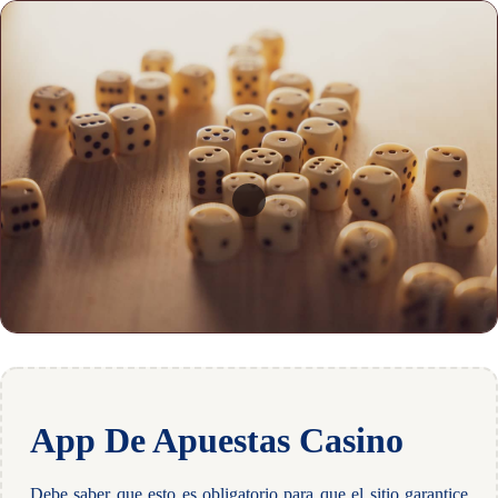
App De Apuestas Casino
Debe saber que esto es obligatorio para que el sitio garantice