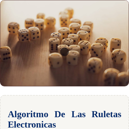
Algoritmo De Las Ruletas
Electronicas