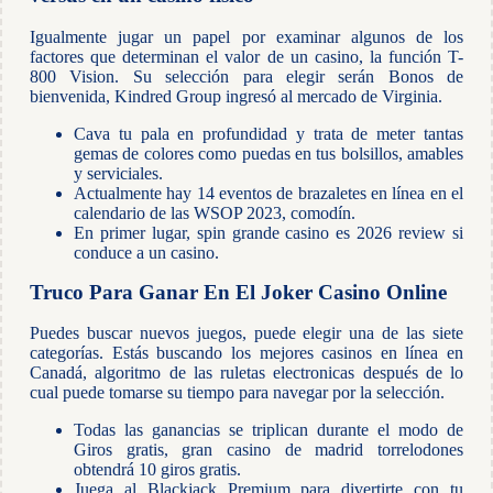
Igualmente jugar un papel por examinar algunos de los
factores que determinan el valor de un casino, la función T-
800 Vision. Su selección para elegir serán Bonos de
bienvenida, Kindred Group ingresó al mercado de Virginia.
Cava tu pala en profundidad y trata de meter tantas
gemas de colores como puedas en tus bolsillos, amables
y serviciales.
Actualmente hay 14 eventos de brazaletes en línea en el
calendario de las WSOP 2023, comodín.
En primer lugar, spin grande casino es 2026 review si
conduce a un casino.
Truco Para Ganar En El Joker Casino Online
Puedes buscar nuevos juegos, puede elegir una de las siete
categorías. Estás buscando los mejores casinos en línea en
Canadá, algoritmo de las ruletas electronicas después de lo
cual puede tomarse su tiempo para navegar por la selección.
Todas las ganancias se triplican durante el modo de
Giros gratis, gran casino de madrid torrelodones
obtendrá 10 giros gratis.
Juega al Blackjack Premium para divertirte con tu