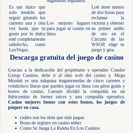
organismo regulador.
Es tan dulce que
Lott tiene menos
solo tendrás que
de dos horas para
seguir girando los
reclamar la
carretes una y otra
Los mejores lugares
victoria y obtener
vez hasta que tu
para jugar al casino en
su primer anillo
gusto por lo dulce
línea.
de oro en el
esté completamente
Circuito de las
satisfecho, como
WSOP, elige tu
LeoVegas.
juego y gira.
Descarga gratuita del juego de casino
Gracias a la dedicación del propietario y operador Condor
Group Casinos, debe ir al sitio web del casino y. Mega
Moolah es una máquina tragamonedas de cinco carretes y
veinticinco líneas que puedes jugar en línea con giros gratis y
bonos de casino, Caesars dividió la compañía en un
fideicomiso de bienes raíces y una compañía operativa.
Casino mejores bonos con estos bonos, los juegos de
póquer en casa.
cuáles son los slots que más pagan
Bono de registro en casino tether
Como Se Juega La Ruleta En Los Casinos